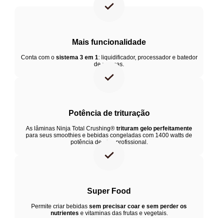
 Todos os itens são seguros para lavar na máquina de 
lavar louça, facilitando a limpeza.
 Guia de receitas Ninja em português com diversas 
receitas.
Mais funcionalidade
Conta com o
sistema 3 em 1
: liquidificador, processador e batedor
de massas.
Código: 4133250012
Conteúdo: 1 jarra de liquidificador de 2,2L • 1 jarra de 
processador de 2L • 1 copo to go e 2 lâminas para o 
processador.
Material da base: Plástico
Potência de trituração
Material do copo: Plástico Tritan (plástico de alta 
As lâminas Ninja Total Crushing®
trituram gelo perfeitamente
resistência)
para seus smoothies e bebidas congeladas com 1400 watts de
potência de pico profissional.
Dimensões: 45,72 x 24,46 x 18,75
Funções: Smoothie, triturar gelo, processador, bater 
massas, frutas congeladas, picar ou triturar vegetais
Velocidades: Baixa, média e alta
Super Food
Capacidade do Copo: 700ml
Potência: 1200 - Potência profissional para triturar gelo e 
Permite criar bebidas
sem precisar coar e sem perder os
nutrientes
e vitaminas das frutas e vegetais.
desfazer ingredientes difíceis, seja fazendo smoothies ou 