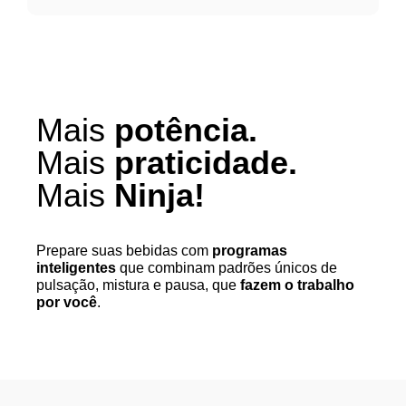
picando vegetais. 
Garantia: 12 meses
Certificação: UL-BR 24.1233
Mais
potência.
Mais
praticidade.
Mais
Ninja!
Prepare suas bebidas com
programas
inteligentes
que combinam padrões únicos de
pulsação, mistura e pausa, que
fazem o trabalho
por você
.